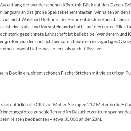
Way​ entlang der wunderschönen Küste mit Blick auf den Ozean. Be
h langsam an das große Spektakel herantasten; wir halten an den s
u vielleicht Wale und Delfine in der Ferne entdecken kannst. Diese
s ist eine Kalk- und Karststeinlandschaft – auf den ersten Blick f
och stark gezeichnete Landschaft ist beliebt bei Wanderern und Klet
r größer wurden und sich hier somit heute ein einzigartiges Ökos
kommen sowohl Unterwasserseen als auch -flüsse vor.
e in ​Doolin ​ein, einem schönen Fischerörtchen mit vielen urigen 
nd natürlich die ​Cliffs of Moher​. Sie ragen 217 Meter in die Höh
, Erinnerungsfotos zu schießen und im Besucherzentrum spannendes 
beim Nisten beobachten – etwa 30.000 an der Zahl.