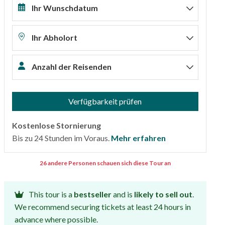
Ihr Wunschdatum
Ihr Abholort
Anzahl der Reisenden
Verfügbarkeit prüfen
Kostenlose Stornierung
Bis zu 24 Stunden im Voraus.
Mehr erfahren
26 andere Personen schauen sich diese Tour an
This tour is a
bestseller
and is
likely to sell out
.
We recommend securing tickets at least 24 hours in
advance where possible.